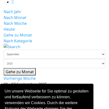
Nach Jahr
Nach Monat
Nach Woche
Heute
Gehe zu Monat
Nach Kategorie
Gehe zu Monat
Vorherige Woche
01 - 07 September, 2025
Folgende Woche
Um unsere Webseite für Sie optimal zu gestalten
05. September
und fortlaufend verbessern zu können,
15:00
Ferienspiele 2025
:: Sommer
verwenden wir Cookies. Durch die weitere
Nutzung der Webseite stimmen Sie der